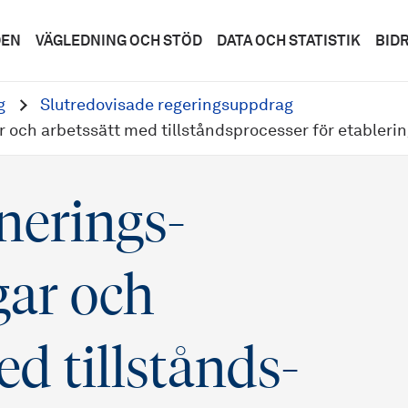
DEN
VÄGLEDNING OCH STÖD
DATA OCH STATISTIK
BID
g
Slutredovisade regeringsuppdrag
r och arbetssätt med tillstånds­processer för etablerin
nerings­
gar och
ed tillstånds­