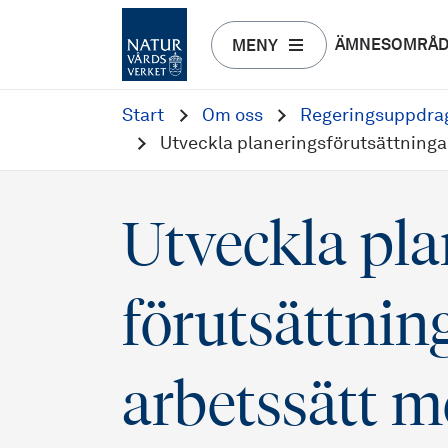
ÄMNESOMRÅ
MENY
Start
Om oss
Regeringsuppdra
Utveckla planerings­förutsättninga
Utveckla pla
förutsättnin
arbetssätt m