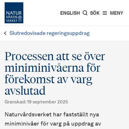
ENGLISH
SÖK
MENY
Slutredovisade regeringsuppdrag
Processen att se över
miniminivåerna för
förekomst av varg
avslutad
Granskad
:
19 september 2025
Naturvårdsverket har fastställt nya
miniminivåer för varg på uppdrag av