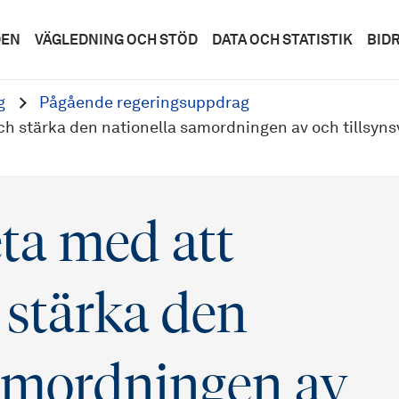
DEN
VÄGLEDNING OCH STÖD
DATA OCH STATISTIK
BID
g
Pågående regeringsuppdrag
och stärka den nationella samordningen av och tillsy
eta med att
 stärka den
samordningen av