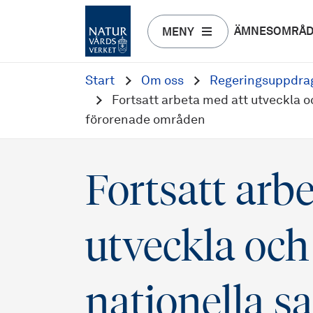
ÄMNESOMRÅ
MENY
Start
Om oss
Regeringsuppdra
Fortsatt arbeta med att utveckla 
förorenade områden
Fortsatt arb
utveckla och
nationella 