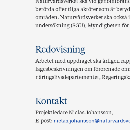
Naturvårdsverket ska vid genomförand
berörda offentliga aktörer som är bet
områden. Naturvårdsverket ska också 
undersökning (SGU), Myndigheten för c
Redovisning
Arbetet med uppdraget ska årligen rap
lägesbeskrivningen om förorenade omr
näringslivsdepartementet, Regeringskan
Kontakt
Projektledare
Niclas Johansson,
E-post:
niclas.johansson@naturvardsve