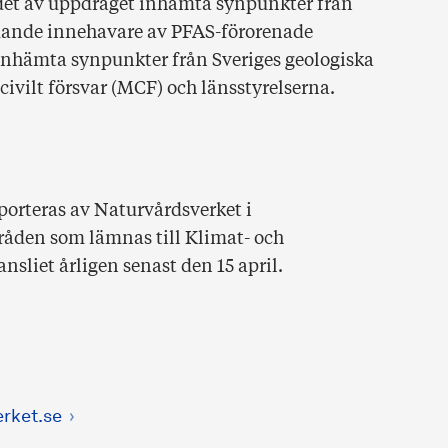
et av uppdraget inhämta synpunkter från
ydande innehavare av PFAS-förorenade
inhämta synpunkter från Sveriges geologiska
ivilt försvar (MCF) och länsstyrelserna.
porteras av Naturvårdsverket i
åden som lämnas till Klimat- och
sliet årligen senast den 15 april.
rket.se