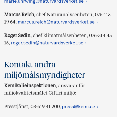
marie.uhrwing@naturvardsverket.se
Marcus Reich
, chef Naturanalysenheten, 076-115
19 64,
marcus.reich@naturvardsverket.se
Roger Sedin
, chef klimatmålsenheten,
076-514 45
15,
roger.sedin@naturvardsverket.se
Kontakt andra
miljömålsmyndigheter
Kemikalieinspektionen
, ansvarar för
miljökvalitetsmålet Giftfri miljö:
Presstjänst, 08-519 41 200,
press@kemi.se