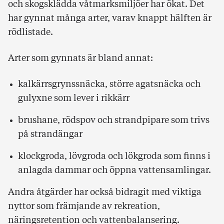
och skogsklädda våtmarksmiljöer har ökat. Det
har gynnat många arter, varav knappt hälften är
rödlistade.
Arter som gynnats är bland annat:
kalkärrsgrynssnäcka, större agatsnäcka och
gulyxne som lever i rikkärr
brushane, rödspov och strandpipare som trivs
på strandängar
klockgroda, lövgroda och lökgroda som finns i
anlagda dammar och öppna vattensamlingar.
Andra åtgärder har också bidragit med viktiga
nyttor som främjande av rekreation,
näringsretention och vattenbalansering.