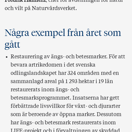
Fredrik Hannerz
, chef för avdelningen för natur
och vilt på Naturvårdsverket.
Några exempel från året som
gått
Restaurering av ängs- och betesmarker. För att
bevara artrikedomen i det svenska
odlingslandskapet har 324 områden med en
sammanlagd areal på 1 293 hektar i 19 län
restaurerats inom ängs- och
betesmarksprogrammet. Insatserna har gett
förbättrade livsvillkor för växt- och djurarter
som är beroende av öppna marker. Dessutom
har ängs- och betesmark restaurerats inom
LIFE-projekt och i förvaltningen av skyddad