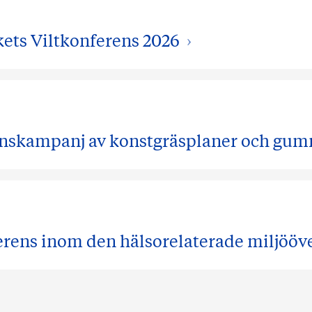
ets Viltkonferens 2026
synskampanj av konstgräsplaner och gu
erens inom den hälsorelaterade miljöö