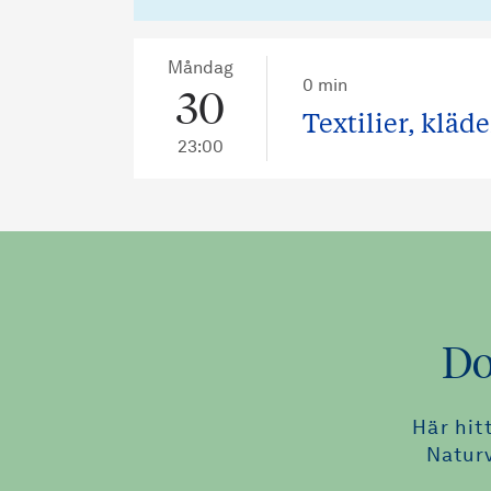
Måndag
0 min
30
Textilier, kläd
23:00
Do
Här hit
Natur