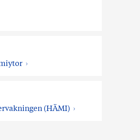
mmiytor
vervakningen (HÄMI)