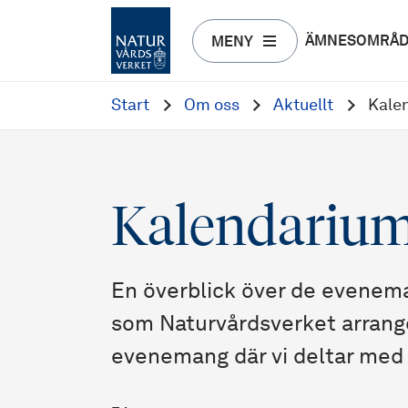
ÄMNESOMRÅ
MENY
Start
Om oss
Aktuellt
Kale
Kalendariu
En överblick över de evenem
som Naturvårdsverket arranger
evenemang där vi deltar med e