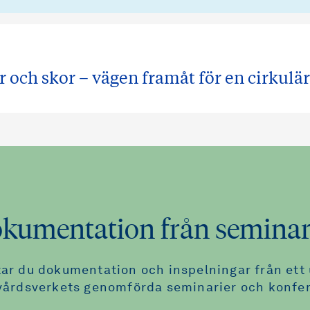
er och skor – vägen framåt för en cirkulä
kumentation från seminar
tar du dokumentation och inspelningar från ett 
vårdsverkets genomförda seminarier och konfer