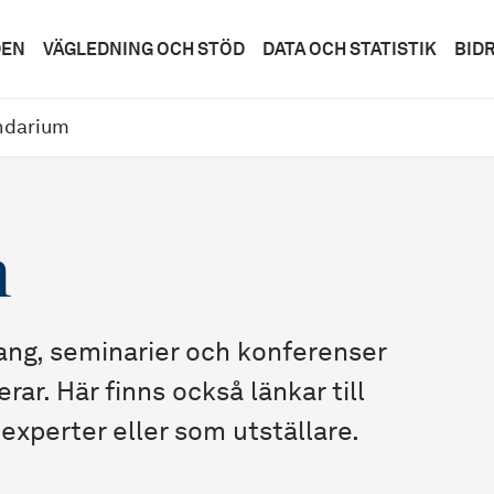
DEN
VÄGLEDNING OCH STÖD
DATA OCH STATISTIK
BID
ndarium
m
ang, seminarier och konferenser
ar. Här finns också länkar till
xperter eller som utställare.