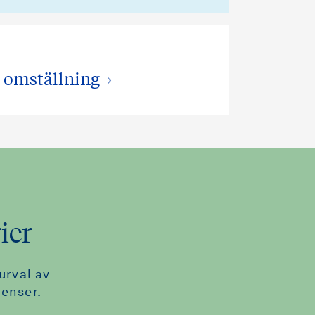
r omställning
ier
urval av
enser.