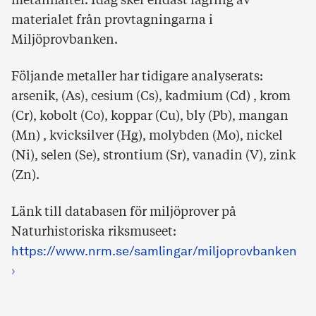
metallhalter. Idag sker endast lagring av
materialet från provtagningarna i
Miljöprovbanken.
Följande metaller har tidigare analyserats:
arsenik, (As), cesium (Cs), kadmium (Cd) , krom
(Cr), kobolt (Co), koppar (Cu), bly (Pb), mangan
(Mn) , kvicksilver (Hg), molybden (Mo), nickel
(Ni), selen (Se), strontium (Sr), vanadin (V), zink
(Zn).
Länk till databasen för miljöprover på
Naturhistoriska riksmuseet:
https://www.nrm.se/samlingar/miljoprovbanken