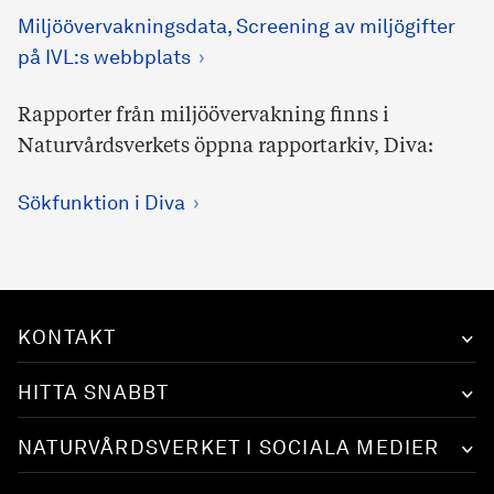
Miljöövervakningsdata, Screening av miljögifter
på IVL:s webbplats
Rapporter från miljöövervakning finns i
Naturvårdsverkets öppna rapportarkiv, Diva:
Sökfunktion i Diva
KONTAKT
HITTA SNABBT
NATURVÅRDSVERKET I SOCIALA MEDIER