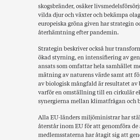
skogsbränder, osäker livsmedelsförsör
vilda djur och växter och bekämpa olag
europeiska gröna given har strategin ock
återhämtning efter pandemin.
Strategin beskriver också hur transfo
ökad styrning, en intensifiering av ge
ansats som omfattar hela samhället me
mätning av naturens värde samt att f
av biologisk mångfald är resultatet a
varför en omställning till en cirkulär
synergierna mellan klimatfrågan och 
Alla EU-länders miljöministrar har stä
återstår inom EU för att genomföra de
medlemsstaterna har åtagit sig att ge