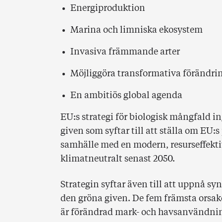
Energiproduktion
Marina och limniska ekosystem
Invasiva främmande arter
Möjliggöra transformativa förändri
En ambitiös global agenda
EU:s strategi för biologisk mångfald i
given som syftar till att ställa om EU:s 
samhälle med en modern, resurseffekt
klimatneutralt senast 2050.
Strategin syftar även till att uppnå s
den gröna given. De fem främsta orsa
är förändrad mark- och havsanvändnin