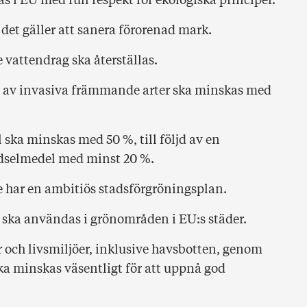
as i EU med full respekt för ekologiska principer.
det gäller att sanera förorenad mark.
vattendrag ska återställas.
as av invasiva främmande arter ska minskas med
ska minskas med 50 %, till följd av en
dselmedel med minst 20 %.
 har en ambitiös stadsförgröningsplan.
ka användas i grönområden i EU:s städer.
r och livsmiljöer, inklusive havsbotten, genom
a minskas väsentligt för att uppnå god