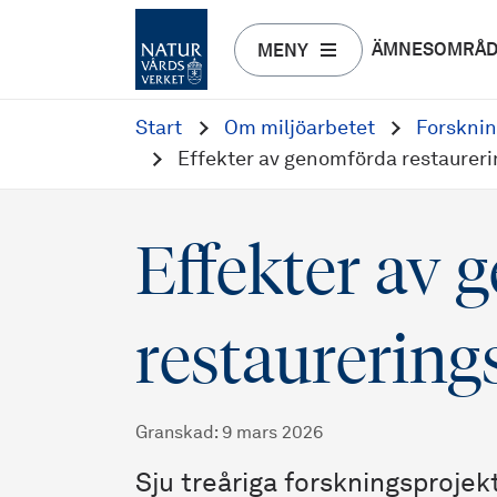
ÄMNESOMRÅ
MENY
Start
Om miljöarbetet
Forskni
Effekter av genomförda restaurer
Effekter av
restaurering
Granskad
:
9 mars 2026
Sju treåriga forskningsproje