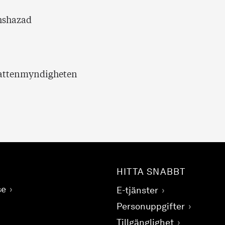
khshazad
vattenmyndigheten
HITTA SNABBT
se
E-tjänster
Personuppgifter
Tillgänglighet