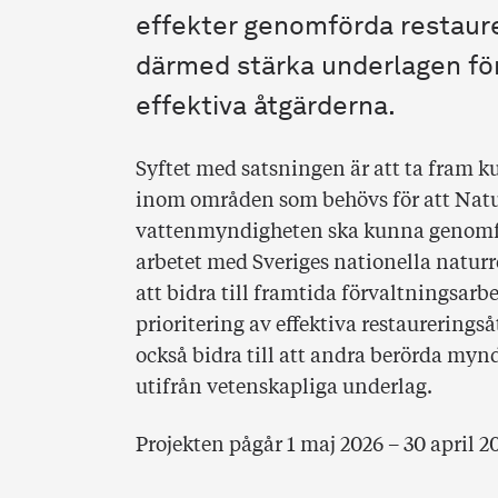
effekter genomförda restaure
därmed stärka underlagen för
effektiva åtgärderna.
Syftet med satsningen är att ta fram k
inom områden som behövs för att Natu
vattenmyndigheten ska kunna genomför
arbetet med Sveriges nationella natur
att bidra till framtida förvaltningsarb
prioritering av effektiva restaurerings
också bidra till att andra berörda myn
utifrån vetenskapliga underlag.
Projekten pågår 1 maj 2026 – 30 april 2