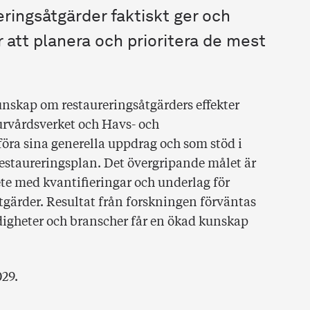
ringsåtgärder faktiskt ger och
 att planera och prioritera de mest
unskap om restaureringsåtgärders effekter
rvårdsverket och Havs- och
a sina generella uppdrag och som stöd i
restaureringsplan. Det övergripande målet är
ete med kvantifieringar och underlag för
åtgärder. Resultat från forskningen förväntas
digheter och branscher får en ökad kunskap
029.