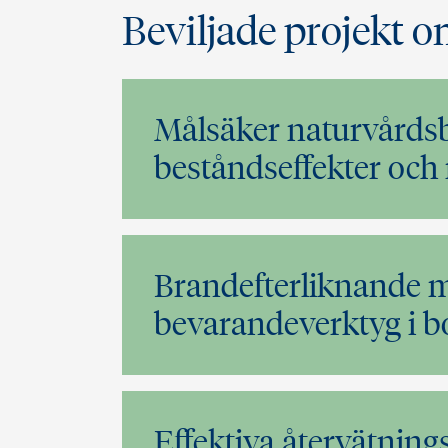
Beviljade projekt o
Målsäker naturvårds
beståndseffekter och
Brandefterliknande 
bevarandeverktyg i bo
Effektiva återvätnin