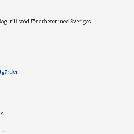
g, till stöd för arbetet med Sveriges
tgärder
rs
e