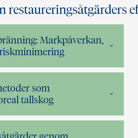
m restaureringsåtgärders ef
bränning: Markpåverkan,
 riskminimering
metoder som
real tallskog
gsåtgärder genom