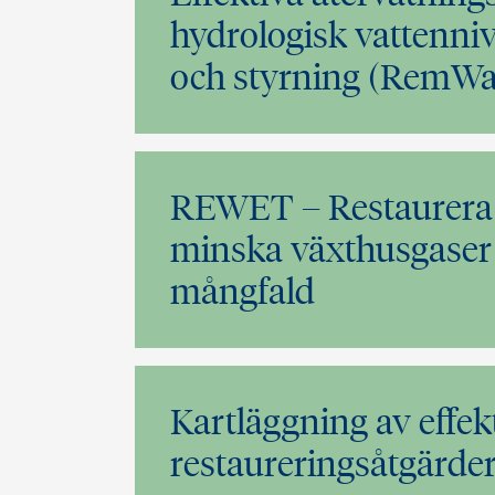
hydrologisk vattenni
och styrning (RemWa
REWET – Restaurera 
minska växthusgaser 
mångfald
Kartläggning av effek
restaureringsåtgärde