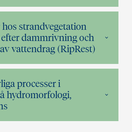
hos strandvegetation
 efter dammrivning och
g av vattendrag (RipRest)
liga processer i
på hydromorfologi,
ens