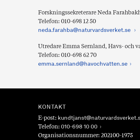
Forskningssekreterare Neda Farahba
Telefon: 010-698 12 50
neda.farahba@naturvardsverket.se
Utredare Emma Sernland, Havs- och 
Telefon: 010-698 62 70
emma.sernland@havochvatten.se
KONTAKT
E-post:
kundtjanst@naturvardsverket.
Telefon:
010-698 10 00
Organisationsnummer: 202100-1975