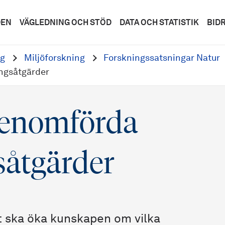
DEN
VÄGLEDNING OCH STÖD
DATA OCH STATISTIK
BID
ng
Miljöforskning
Forskningssatsningar Natur
ingsåtgärder
 genomförda
såtgärder
kt ska öka kunskapen om vilka