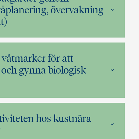
våplanering, övervakning
t)
våtmarker för att
och gynna biologisk
tiviteten hos kustnära
r