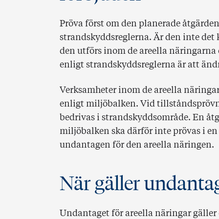
Pröva först om den planerade åtgärden
strandskyddsreglerna. Är den inte det 
den utförs inom de areella näringarna e
enligt strandskyddsreglerna är att än
Verksamheter inom de areella näringarn
enligt miljöbalken. Vid tillståndspröv
bedrivas i strandskyddsområde. En åtgä
miljöbalken ska därför inte prövas i e
undantagen för den areella näringen.
När gäller undanta
Undantaget för areella näringar gäller