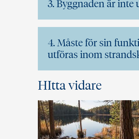
3. Byggnaden är inte
4. Måste för sin funk
utföras inom strand
HItta vidare