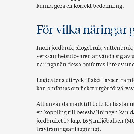
kunna göra en korrekt bedömning.
För vilka näringar 
Inom jordbruk, skogsbruk, vattenbruk, f
verksamhetsutövaren använda sig av u
näringar än dessa omfattas inte av un
Lagtextens uttryck ”fisket” avser framfö
kan omfattas om fisket utgör förvärvs
Att använda mark till bete för hästar
en koppling till beteshållningen kan 
jordbruket i 7 kap. 16 § miljöbalken (M
travträningsanläggning).