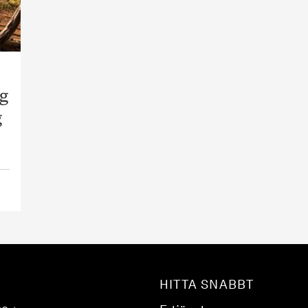
ng
g
HITTA SNABBT