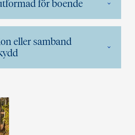
 utformad för boende
tion eller samband
skydd