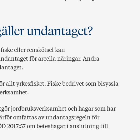
gäller undantaget?
iske eller renskötsel kan
ndantaget för areella näringar. Andra
dantaget.
r allt yrkesfisket. Fiske bedrivet som bisyssla
verksamhet.
 utgör jordbruksverksamhet och hagar som har
därför omfattas av undantagsregeln för
ÖD 2017:57 om beteshagar i anslutning till