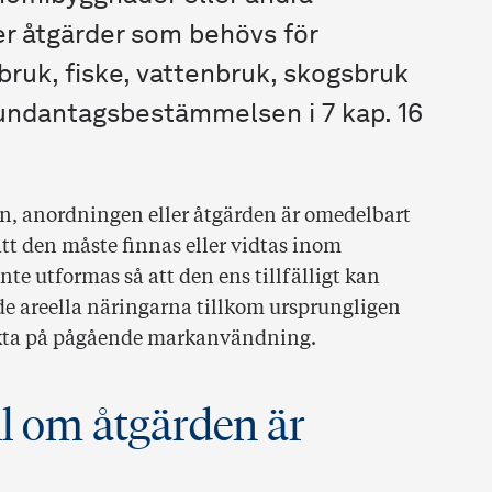
er åtgärder som behövs för
ruk, fiske, vattenbruk, skogsbruk
 undantagsbestämmelsen i 7 kap. 16
n, anordningen eller åtgärden är omedelbart
tt den måste finnas eller vidtas inom
e utformas så att den ens tillfälligt kan
de areella näringarna tillkom ursprungligen
räkta på pågående markanvändning.
ill om åtgärden är