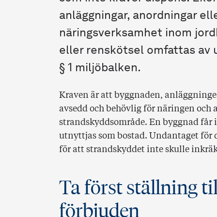
anläggningar, anordningar ell
näringsverksamhet inom jordb
eller renskötsel omfattas av
§ 1 miljöbalken.
Kraven är att byggnaden, anläggninge
avsedd och behövlig för näringen och a
strandskyddsområde. En byggnad får int
utnyttjas som bostad. Undantaget för 
för att strandskyddet inte skulle ink
Ta först ställning t
förbjuden