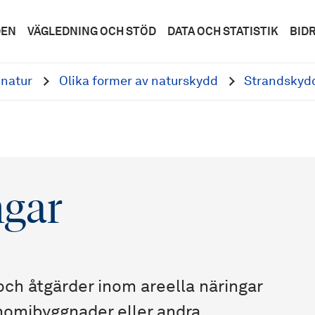
DEN
VÄGLEDNING OCH STÖD
DATA OCH STATISTIK
BID
natur
Olika former av naturskydd
Strandskydd
ngar
och åtgärder inom areella näringar
nomibyggnader eller andra