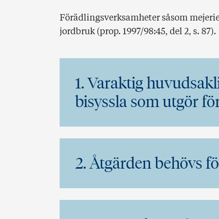
Förädlingsverksamheter såsom mejerier
jordbruk (prop. 1997/98:45, del 2, s. 87).
1. Varaktig huvudsakli
bisyssla som utgör f
2. Åtgärden behövs f