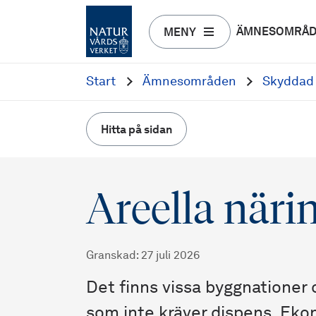
ÄMNESOMRÅ
MENY
Start
Ämnesområden
Skyddad 
Hitta på sidan
Areella näri
Granskad
:
27 juli 2026
Det finns vissa byggnationer 
som inte kräver dispens. Eko