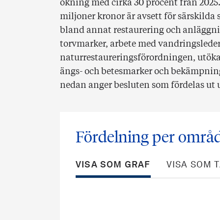
ökning med cirka 30 procent från 2025.
miljoner kronor är avsett för särskild
bland annat restaurering och anläggn
torvmarker, arbete med vandringslede
naturrestaureringsförordningen, utökad
ängs- och betesmarker och bekämpning
nedan anger besluten som fördelas ut 
Fördelning per område
VISA SOM GRAF
VISA SOM 
Chart