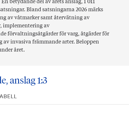
 En betydande del av årets anslag, 1 011
a satsningar. Bland satsningarna 2026 märks
ing av våtmarker samt återvätning av
r, implementering av
e förvaltningsåtgärder för varg, åtgärder för
 av invasiva främmande arter. Beloppen
under året.
, anslag 1:3
TABELL