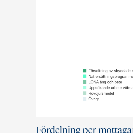
Pie chart with 16 slices.
View as data table, Chart
Förvaltning av skyddade
Nat ersättningsprogramme
LONA äng och bete
Uppsökande arbete våtma
Rovdjursmedel
Övrigt
End of interactive chart.
Fördelning per mottaga