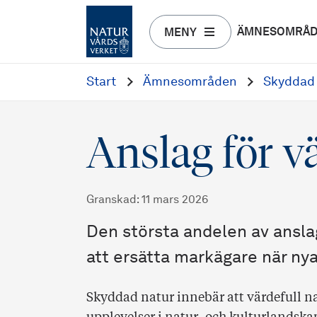
ÄMNESOMRÅ
MENY
Start
Ämnesområden
Skyddad 
Anslag för v
Granskad
:
11 mars 2026
Den största andelen av anslag
att ersätta markägare när nya
Skyddad natur innebär att värdefull nat