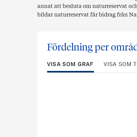
annat att besluta om naturreservat o
bildar naturreservat får bidrag från N
Fördelning per område
VISA SOM GRAF
VISA SOM 
Chart
Pie chart with 8 slices.
View as data table, Chart