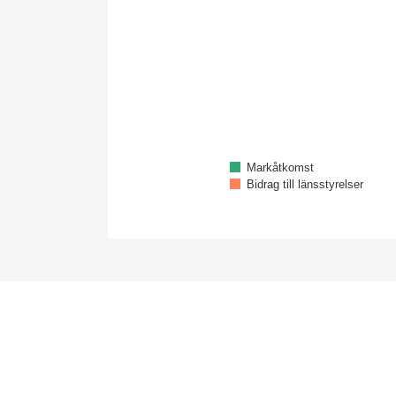
Markåtkomst
Bidrag till länsstyrelser
End of interactive chart.