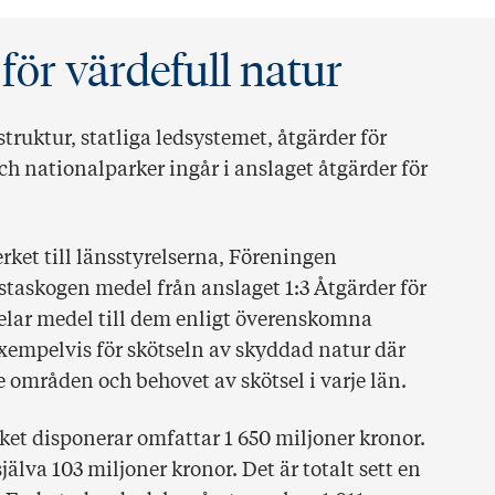
 för värdefull natur
truktur, statliga ledsystemet, åtgärder för
och nationalparker ingår i anslaget åtgärder för
erket till länsstyrelserna, Föreningen
staskogen medel från anslaget 1:3 Åtgärder för
delar medel till dem enligt överenskomna
empelvis för skötseln av skyddad natur där
 områden och behovet av skötsel i varje län.
et disponerar omfattar 1 650 miljoner kronor.
älva 103 miljoner kronor. Det är totalt sett en