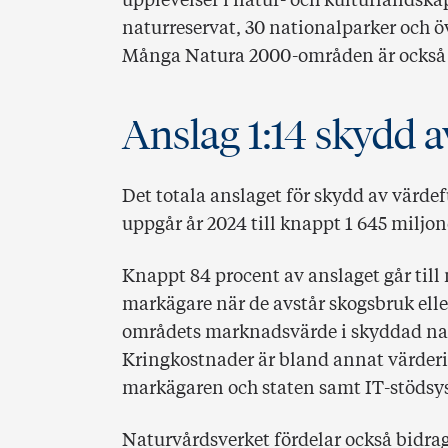
upplevelser i natur- och kulturlandska
naturreservat, 30 nationalparker och 
Många Natura 2000-områden är också n
Anslag 1:14 skydd a
Det totala anslaget för skydd av värde
uppgår år 2024 till knappt 1 645 miljon
Knappt 84 procent av anslaget går till
markägare när de avstår skogsbruk e
områdets marknadsvärde i skyddad natur
Kringkostnader är bland annat värder
markägaren och staten samt IT-stödsy
Naturvårdsverket fördelar också bidrag 