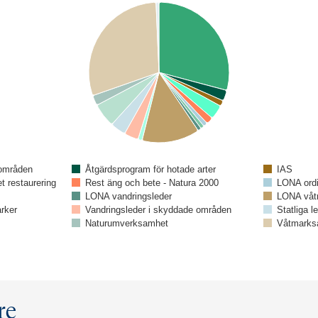
Åtgärdsprogram för hotade arter
 områden
IAS
t restaurering
Rest äng och bete - Natura 2000
LONA ordi
LONA vandringsleder
LONA våt
rker
Vandringsleder i skyddade områden
Statliga l
Naturumverksamhet
Våtmarks
re