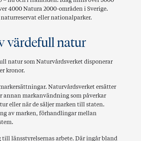
p – nu och i framtiden. Idag finns över 5000
över 4000 Natura 2000-områden i Sverige.
aturreservat eller nationalparker.
v värdefull natur
full natur som Naturvårdsverket disponerar
er kronor.
 markersättningar. Naturvårdsverket ersätter
ller annan markanvändning som påverkar
 eller när de säljer marken till staten.
ing av marken, förhandlingar mellan
stem.
till länsstyrelsernas arbete. Där ingår bland