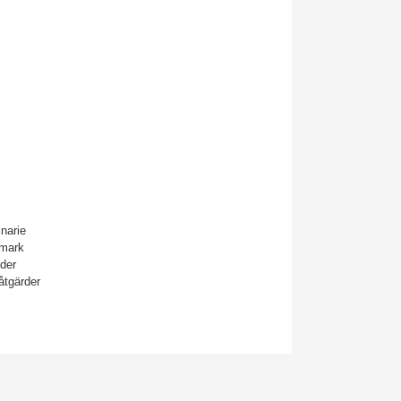
narie
mark
eder
åtgärder