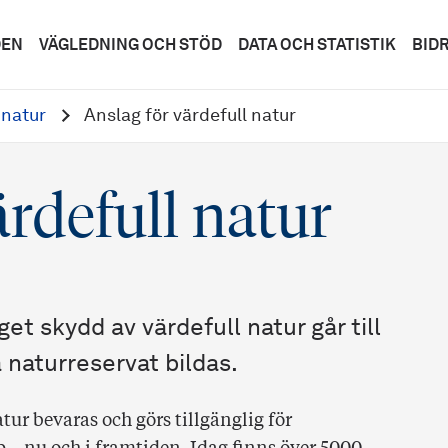
DEN
VÄGLEDNING OCH STÖD
DATA OCH STATISTIK
BID
natur
Anslag för värdefull natur
ärdefull natur
et skydd av värdefull natur går till
 naturreservat bildas.
ur bevaras och görs tillgänglig för