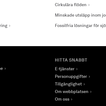
Cirkulära flöden
Minskade utsläpp inom jo
ring
Fossilfria lösningar för sj
HITTA SNABBT
se
E-tjänster
Personuppgifter
Tillgänglighet
Om webbplatsen
Om oss