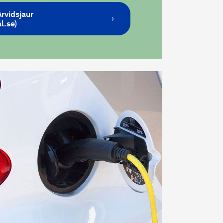
rvidsjaur
l.se)