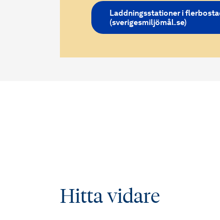
Laddningsstationer i flerbost
(sverigesmiljömål.se)
Hitta vidare