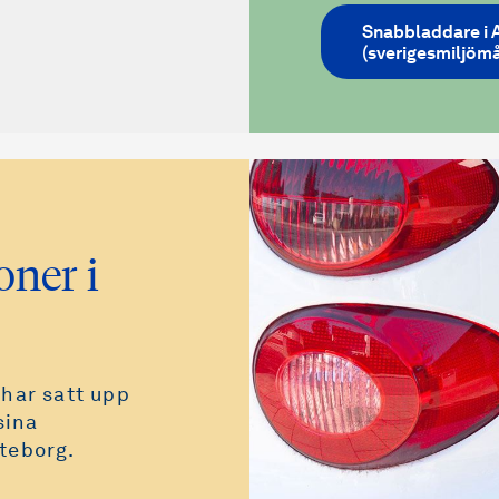
Snabbladdare i A
(sverigesmiljömå
oner i
 har satt upp
sina
teborg.