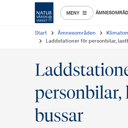
ÄMNESOMRÅ
MENY
Start
Ämnesområden
Klimatom
Laddstationer för personbilar, last
Laddstatione
personbilar, 
bussar