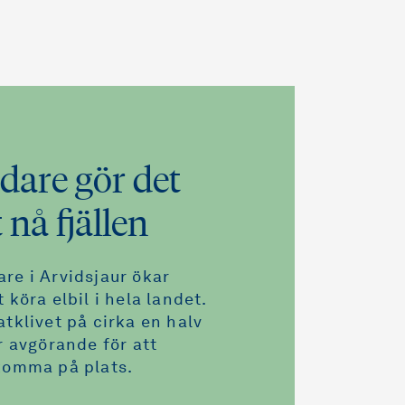
dare gör det
t nå fjällen
re i Arvidsjaur ökar
 köra elbil i hela landet.
tklivet på cirka en halv
r avgörande för att
komma på plats.