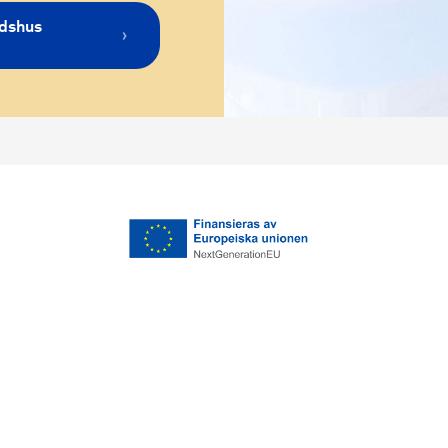
adshus