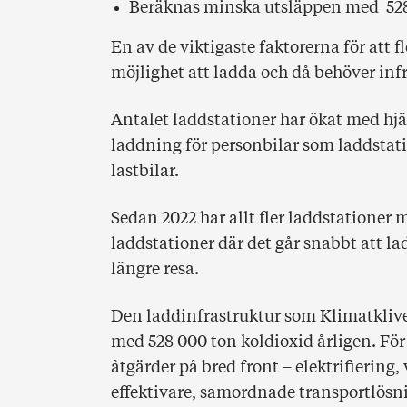
Beräknas minska utsläppen med 528 
En av de viktigaste faktorerna för att fl
möjlighet att ladda och då behöver infr
Antalet laddstationer har ökat med hjäl
laddning för personbilar som laddstat
lastbilar.
Sedan 2022 har allt fler laddstationer m
laddstationer där det går snabbt att la
längre resa.
Den laddinfrastruktur som Klimatklive
med 528 000 ton koldioxid årligen. För
åtgärder på bred front – elektrifiering
effektivare, samordnade transportlös