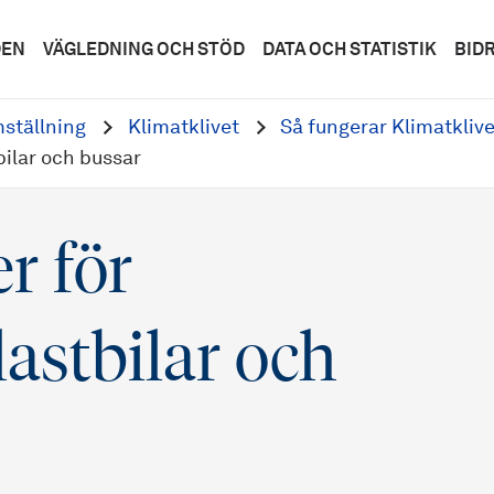
DEN
VÄGLEDNING OCH STÖD
DATA OCH STATISTIK
BID
ställning
Klimatklivet
Så fungerar Klimatklive
bilar och bussar
r för
lastbilar och