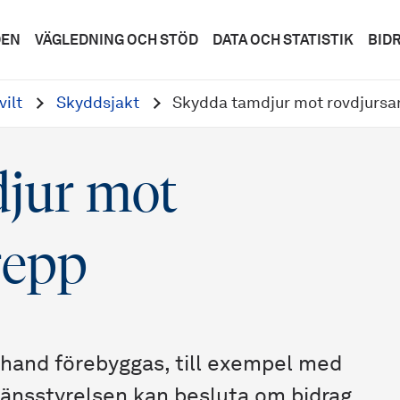
DEN
VÄGLEDNING OCH STÖD
DATA OCH STATISTIK
BID
vilt
Skyddsjakt
Skydda tamdjur mot rovdjurs
jur mot
repp
a hand förebyggas, till exempel med
Länsstyrelsen kan besluta om bidrag