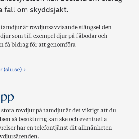
sa fall om skyddsjakt.
 tamdjur är rovdjursavvisande stängsel den
djur som till exempel djur på fäbodar och
n få bidrag för att genomföra
 (slu.se)
epp
stora rovdjur på tamdjur är det viktigt att du
elsen så besiktning kan ske och eventuella
relser har en telefontjänst dit allmänheten
ovdjursärenden.