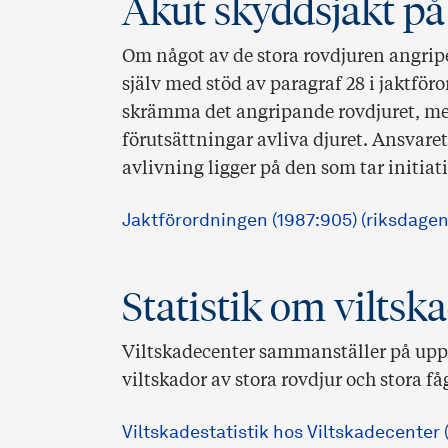
Akut skyddsjakt på 
Om något av de stora rovdjuren angripe
själv med stöd av paragraf 28 i jaktför
skrämma det angripande rovdjuret, me
förutsättningar avliva djuret. Ansvare
avlivning ligger på den som tar initiat
Jaktförordningen (1987:905) (riksdagen
Statistik om viltsk
Viltskadecenter sammanställer på uppd
viltskador av stora rovdjur och stora få
Viltskadestatistik hos Viltskadecenter (