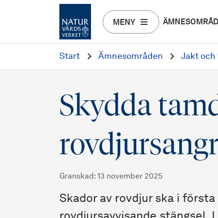
ÄMNESOMRÅ
MENY
Start
Ämnesområden
Jakt och 
Skydda tamd
rovdjursang
Granskad
:
13 november 2025
Skador av rovdjur ska i först
rovdjursavvisande stängsel. 