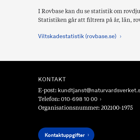
I Rovbase kan du se statistik om rovd
Statistiken går att filtrera på år, län, 
Viltskadestatistik (rovbase.se)
KONTAKT
E-post:
kundtjanst@naturvardsverket.
Telefon:
010-698 10 00
Organisationsnummer: 202100-1975
Kontaktuppgifter