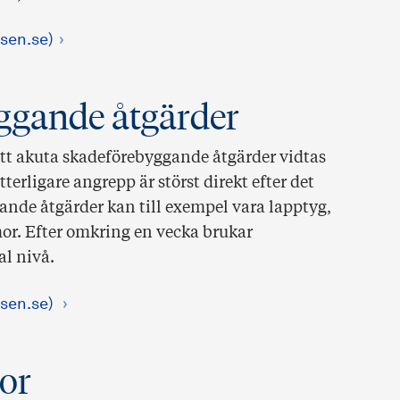
sen.se)
ggande åtgärder
 att akuta skadeförebyggande åtgärder vidtas
terligare angrepp är störst direkt efter det
ande åtgärder kan till exempel vara lapptyg,
mor. Efter omkring en vecka brukar
al nivå.
lsen.se)
dor