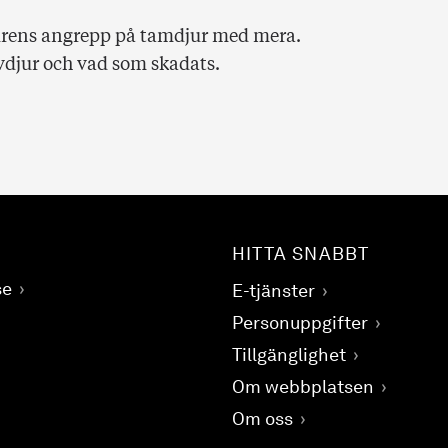
jurens angrepp på tamdjur med mera.
rovdjur och vad som skadats.
HITTA SNABBT
se
E-tjänster
Personuppgifter
Tillgänglighet
Om webbplatsen
Om oss