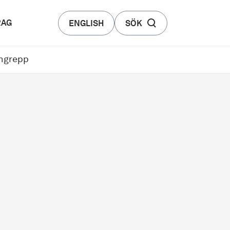
RAG
ENGLISH
SÖK
angrepp