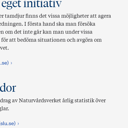
eget initiativ
r tamdjur finns det vissa möjligheter att agera
ordningen. I första hand ska man försöka
n om det inte går kan man under vissa
t för att bedöma situationen och avgöra om
ivet.
.se)
ador
rag av Naturvårdsverket årlig statistik över
glar.
slu.se)