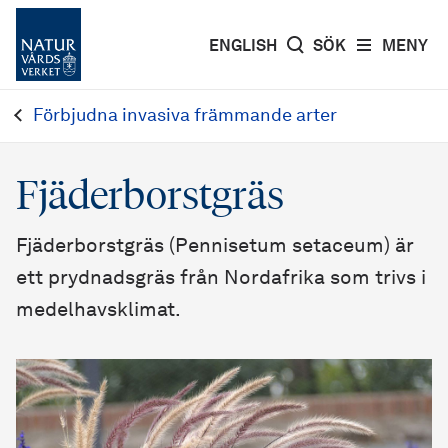
ENGLISH
SÖK
MENY
Förbjudna invasiva främmande arter
Fjäderborstgräs
Fjäderborstgräs (Pennisetum setaceum) är
ett prydnadsgräs från Nordafrika som trivs i
medelhavsklimat.