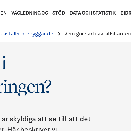
DEN
VÄGLEDNING OCH STÖD
DATA OCH STATISTIK
BID
ch avfallsförebyggande
Vem gör vad i avfallshante
i
ringen?
är skyldiga att se till att det
r. Här beskriver vi