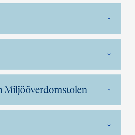
h Miljööverdomstolen