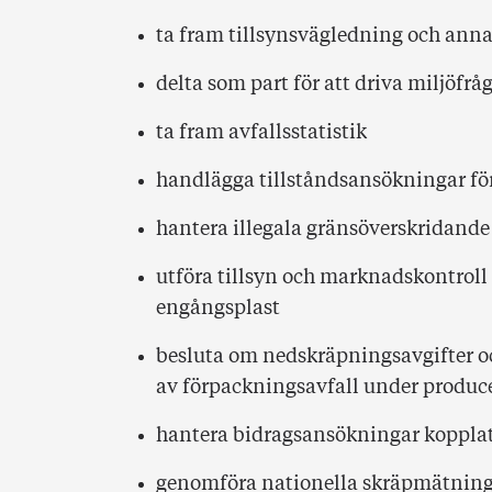
ta fram tillsynsvägledning och ann
delta som part för att driva miljöfrå
ta fram avfallsstatistik
handlägga tillståndsansökningar för
hantera illegala gränsöverskridande
utföra tillsyn och marknadskontro
engångsplast
besluta om nedskräpningsavgifter 
av förpackningsavfall under produc
hantera bidragsansökningar kopplat
genomföra nationella skräpmätning