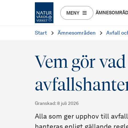
ÄMNESOMRÅ
MENY
Start
Ämnesområden
Avfall o
Vem gör vad 
avfallshante
Granskad
:
8 juli 2026
Alla som ger upphov till avfall 
hanteras enligt gällande regle