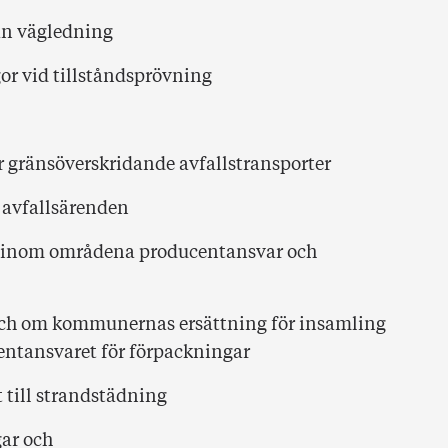
an vägledning
gor vid tillståndsprövning
 gränsöverskridande avfallstransporter
 avfallsärenden
ll inom områdena producentansvar och
och om kommunernas ersättning för insamling
entansvaret för förpackningar
 till strandstädning
ar och