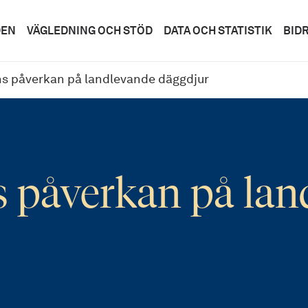
DEN
VÄGLEDNING OCH STÖD
DATA OCH STATISTIK
BID
ns påverkan på landlevande däggdjur
s påverkan på la