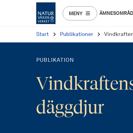
ÄMNESOMRÅ
MENY
Start
Publikationer
Vindkrafte
PUBLIKATION
Vindkraften
däggdjur