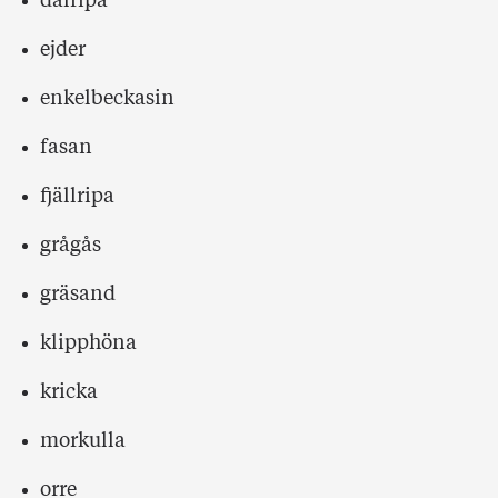
dalripa
ejder
enkelbeckasin
fasan
fjällripa
grågås
gräsand
klipphöna
kricka
morkulla
orre