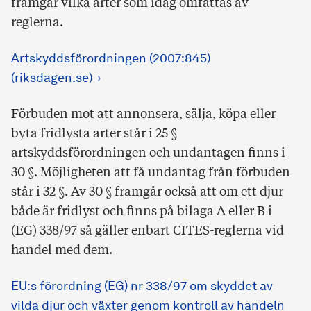
framgår vilka arter som idag omfattas av
reglerna.
Artskyddsförordningen (2007:845)
(riksdagen.se)
Förbuden mot att annonsera, sälja, köpa eller
byta fridlysta arter står i 25 §
artskyddsförordningen och undantagen finns i
30 §. Möjligheten att få undantag från förbuden
står i 32 §. Av 30 § framgår också att om ett djur
både är fridlyst och finns på bilaga A eller B i
(EG) 338/97 så gäller enbart CITES-reglerna vid
handel med dem.
EU:s förordning (EG) nr 338/97 om skyddet av
vilda djur och växter genom kontroll av handeln