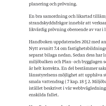
planering och prövning.
En bra samordning och likartad
tillä
strandskyddsfrågor innebär
att verks
likvärdig prövning oberoende av var i 
Handboken uppdaterades 2012 med anle
Nytt avsnitt 7.4 om fastighetsbildning
separat bilaga nedan. Sedan dess har lag
miljöbalken och Plan- och bygglagen so
är helt korrekta. En del bestämmer sa
länsstyrelsens möjlighet att upphäva 
smala vattendrag ( 7 kap. 18 § 2. Miljö
istället beskrivet i vår webbvägledni
enskilda fallet.