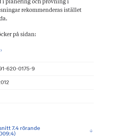
 i planering och prövning i
sningar rekommenderas istället
ida.
cker på sidan:
91-620-0175-9
2012
nitt 7.4 rörande
009:4)