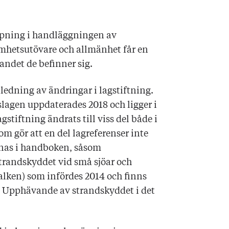
mpning i handläggningen av
amhetsutövare och allmänhet får en
landet de befinner sig.
dning av ändringar i lagstiftning.
slagen uppdaterades 2018 och ligger i
stiftning ändrats till viss del både i
m gör att en del lagreferenser inte
knas i handboken, såsom
strandskyddet vid små sjöar och
balken) som infördes 2014 och finns
ng Upphävande av strandskyddet i det