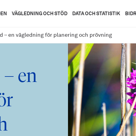
DEN
VÄGLEDNING OCH STÖD
DATA OCH STATISTIK
BID
 – en vägledning för planering och prövning
 – en
ör
h