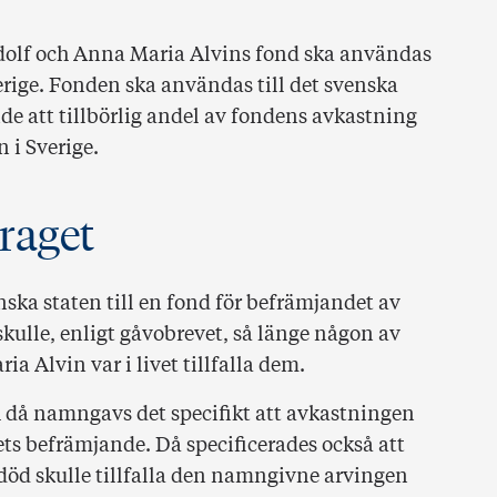
Adolf och Anna Maria Alvins fond ska användas
erige. Fonden ska användas till det svenska
 att tillbörlig andel av fondens avkastning
 i Sverige.
raget
nska staten till en fond för befrämjandet av
kulle, enligt gåvobrevet, så länge någon av
a Alvin var i livet tillfalla dem.
h då namngavs det specifikt att avkastningen
dets befrämjande. Då specificerades också att
död skulle tillfalla den namngivne arvingen