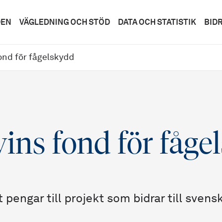
DEN
VÄGLEDNING OCH STÖD
DATA OCH STATISTIK
BID
fond för fågelskydd
vins fond för fåg
t pengar till projekt som bidrar till sven