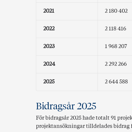
2021
2 180 402
2022
2 118 416
2023
1 968 207
2024
2 292 266
2025
2 644 588
Bidragsår 2025
För bidragsår 2025 hade totalt 91 proje
projektansökningar tilldelades bidrag f