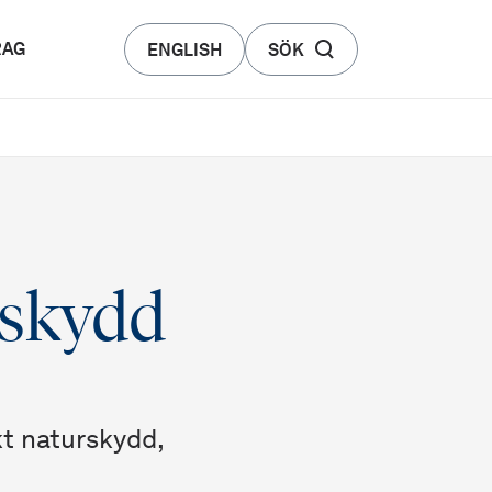
RAG
ENGLISH
SÖK
elskydd
skt naturskydd,