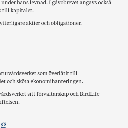
 under hans levnad. I gåvobrevet angavs också
till kapitalet.
tterligare aktier och obligationer.
turvårdsverket som överlåtit till
alet och sköta ekonomihanteringen.
rdsverket sitt förvaltarskap och BirdLife
iftelsen.
ag