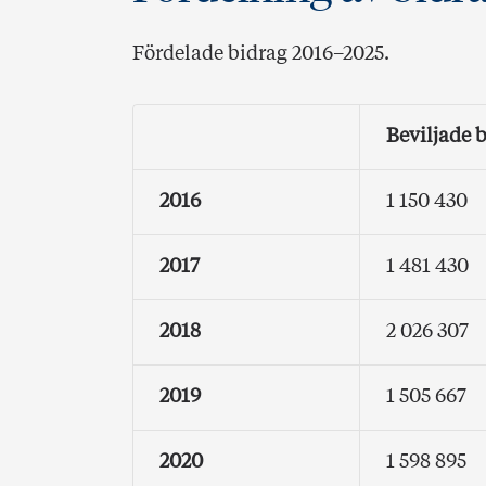
Fördelade bidrag 2016–2025.
Beviljade b
2016
1 150 430
2017
1 481 430
2018
2 026 307
2019
1 505 667
2020
1 598 895